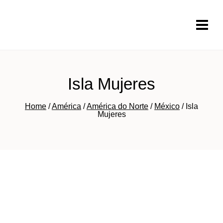
Pular
para
o
Conteúdo
Isla Mujeres
Home
/
América
/
América do Norte
/
México
/
Isla
Mujeres