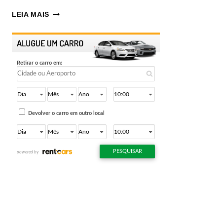
NATAL
LEIA MAIS
RN
O
QUE
FAZER,
MELHORES
PRAIAS
E
ATRAÇÕES