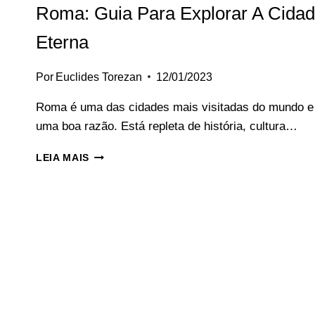
Roma: Guia Para Explorar A Cida
Eterna
Por
Euclides Torezan
12/01/2023
Roma é uma das cidades mais visitadas do mundo e
uma boa razão. Está repleta de história, cultura…
MELHORES
LEIA MAIS
ATRAÇÕES
TURÍSTICAS
DE
ROMA:
GUIA
PARA
EXPLORAR
A
CIDADE
ETERNA