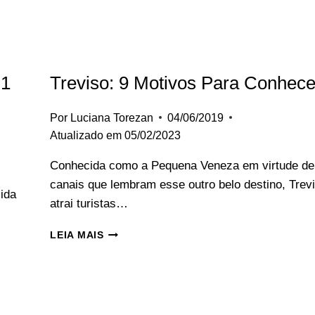
 1
Treviso: 9 Motivos Para Conhece
Por
Luciana Torezan
04/06/2019
Atualizado em
05/02/2023
Conhecida como a Pequena Veneza em virtude de
canais que lembram esse outro belo destino, Trev
cida
atrai turistas…
TREVISO:
LEIA MAIS
9
MOTIVOS
PARA
CONHECER.