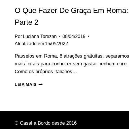
O Que Fazer De Graça Em Roma:
Parte 2
Por
Luciana Torezan
08/04/2019
Atualizado em
15/05/2022
Passeios em Roma, 8 atrações gratuitas, separamo
mais locais para conhecer sem gastar nenhum euro.
Como os próprios italianos…
O
LEIA MAIS
QUE
FAZER
DE
GRAÇA
EM
ROMA:
® Casal a Bordo desde 2016
PARTE