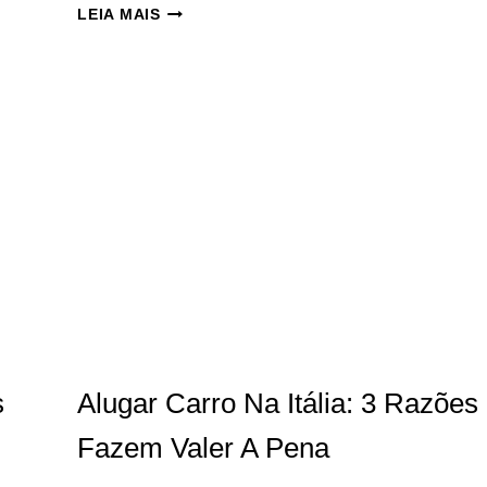
LAGO
LEIA MAIS
DI
BRAIES:
UM
ESPETÁCULO
NOS
ALPES
ITALIANOS.
s
Alugar Carro Na Itália: 3 Razõe
Fazem Valer A Pena