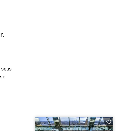
r.
 seus
iso