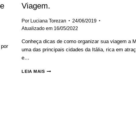
de
Viagem.
Por
Luciana Torezan
24/06/2019
Atualizado em
16/05/2022
Conheça dicas de como organizar sua viagem a M
 por
uma das principais cidades da Itália, rica em atra
e…
MILÃO:
LEIA MAIS
DICAS
PARA
PROGRAMAR
SUA
VIAGEM.