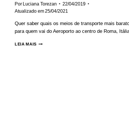
Por
Luciana Torezan
22/04/2019
Atualizado em
25/04/2021
Quer saber quais os meios de transporte mais barat
para quem vai do Aeroporto ao centro de Roma, Itál
ROMA:
LEIA MAIS
3
FORMAS
MAIS
ECONÔMICAS
PARA
IR
DO
AEROPORTO
AO
CENTRO.