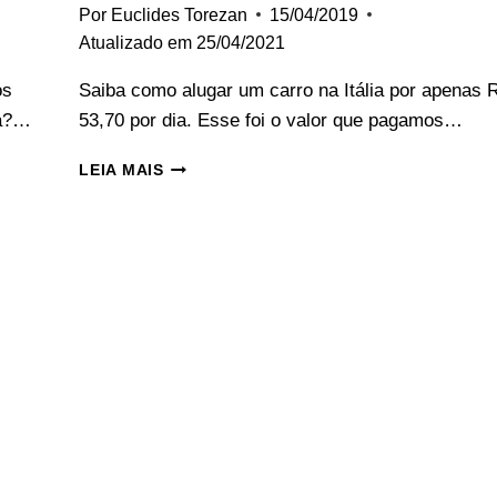
Por
Euclides Torezan
15/04/2019
Atualizado em
25/04/2021
os
Saiba como alugar um carro na Itália por apenas 
ia?…
53,70 por dia. Esse foi o valor que pagamos…
ALUGAR
LEIA MAIS
CARRO
NA
ITÁLIA:
3
RAZÕES
QUE
FAZEM
VALER
A
PENA