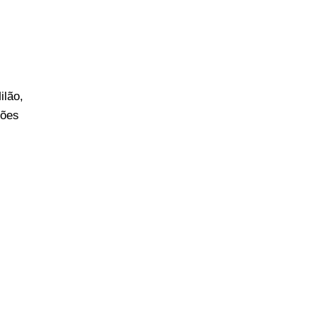
ilão,
ções