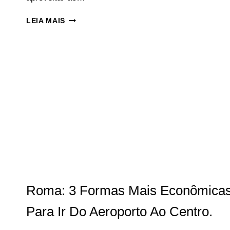
VERONA
LEIA MAIS
ITÁLIA:
CONHEÇA
A
CIDADE
DE
ROMEU
E
JULIETA.
Roma: 3 Formas Mais Econômica
Para Ir Do Aeroporto Ao Centro.