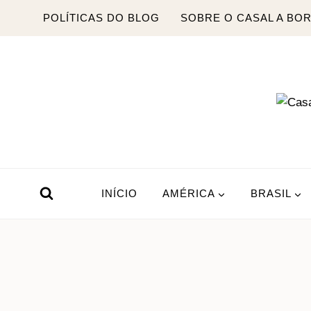
Pular
POLÍTICAS DO BLOG
SOBRE O CASAL A BO
para
o
Conteúdo
INÍCIO
AMÉRICA
BRASIL