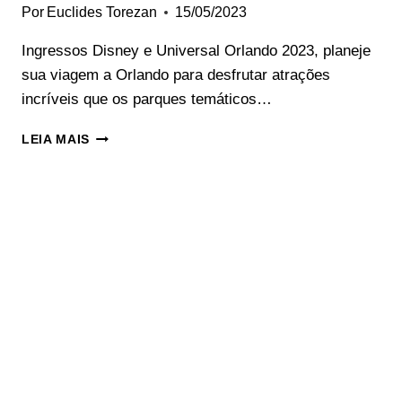
Por
Euclides Torezan
15/05/2023
Ingressos Disney e Universal Orlando 2023, planeje
sua viagem a Orlando para desfrutar atrações
incríveis que os parques temáticos…
INGRESSOS
LEIA MAIS
DISNEY
E
UNIVERSAL
ORLANDO
‍2023:
COMO
COMPRAR