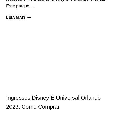
Este parque…
MAGIC
LEIA MAIS
KINGDOM:
O
REINO
MÁGICO
DA
DISNEY
EM
ORLANDO
Ingressos Disney E Universal Orlando
‍2023: Como Comprar