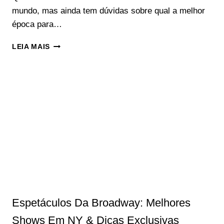
mundo, mas ainda tem dúvidas sobre qual a melhor
época para…
QUANDO
LEIA MAIS
IR
PARA
NOVA
YORK:
TUDO
SOBRE
O
CLIMA
DA
CIDADE
Espetáculos Da Broadway: Melhores
Shows Em NY & Dicas Exclusivas