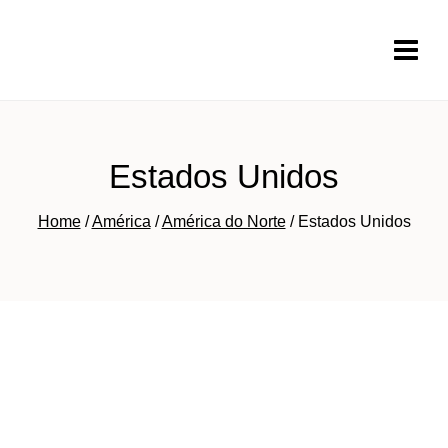
Pular
para
o
Conteúdo
Estados Unidos
Home
/
América
/
América do Norte
/
Estados Unidos