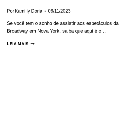
Por
Kamilly Doria
06/11/2023
Se você tem o sonho de assistir aos espetáculos da
Broadway em Nova York, saiba que aqui é o…
ESPETÁCULOS
LEIA MAIS
DA
BROADWAY:
MELHORES
SHOWS
EM
NY
&
DICAS
EXCLUSIVAS