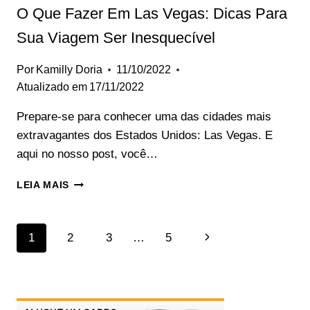
O Que Fazer Em Las Vegas: Dicas Para
Sua Viagem Ser Inesquecível
Por
Kamilly Doria
11/10/2022
Atualizado em
17/11/2022
Prepare-se para conhecer uma das cidades mais
extravagantes dos Estados Unidos: Las Vegas. E
aqui no nosso post, você…
O
LEIA MAIS
QUE
FAZER
EM
Navegação
Página
1
2
3
…
5
LAS
VEGAS:
Da
Seguinte
DICAS
PARA
Página
SUA