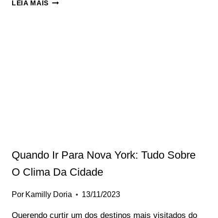
O
LEIA MAIS
QUE
FAZER
EM
NOVA
YORK:
GUIA
COMPLETO
DE
ATRAÇÕES
E
ATIVIDADES
Quando Ir Para Nova York: Tudo Sobre
O Clima Da Cidade
Por
Kamilly Doria
13/11/2023
Querendo curtir um dos destinos mais visitados do