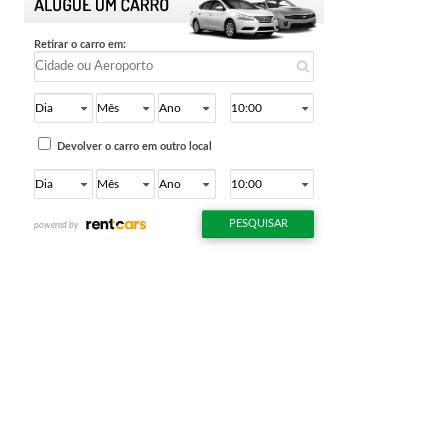
VIAGEM
SER
INESQUECÍVEL