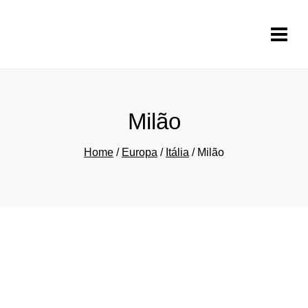
Pular
para
o
Conteúdo
Milão
Home
/
Europa
/
Itália
/
Milão