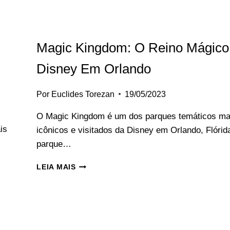
Magic Kingdom: O Reino Mágico
Disney Em Orlando
Por
Euclides Torezan
19/05/2023
O Magic Kingdom é um dos parques temáticos ma
is
icônicos e visitados da Disney em Orlando, Flórid
parque…
MAGIC
LEIA MAIS
KINGDOM:
O
REINO
MÁGICO
DA
DISNEY