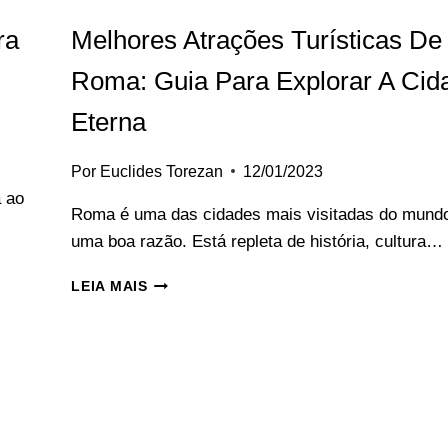
ra
Melhores Atrações Turísticas De
Roma: Guia Para Explorar A Cid
Eterna
Por
Euclides Torezan
12/01/2023
a ao
Roma é uma das cidades mais visitadas do mundo
uma boa razão. Está repleta de história, cultura…
MELHORES
LEIA MAIS
ATRAÇÕES
TURÍSTICAS
DE
ROMA:
GUIA
PARA
EXPLORAR