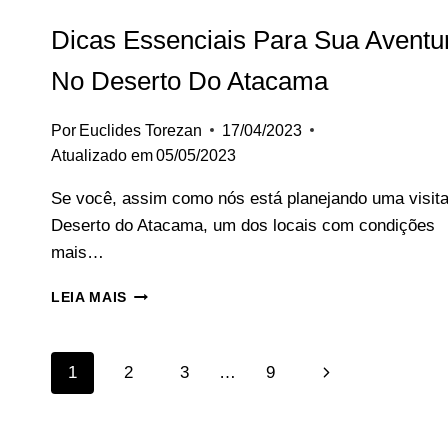
Dicas Essenciais Para Sua Aventu
No Deserto Do Atacama
Por
Euclides Torezan
17/04/2023
Atualizado em
05/05/2023
Se você, assim como nós está planejando uma visit
Deserto do Atacama, um dos locais com condições
mais…
DICAS
LEIA MAIS
ESSENCIAIS
PARA
SUA
Navegação
Página
1
2
3
…
9
AVENTURA
NO
Da
Seguinte
DESERTO
DO
Página