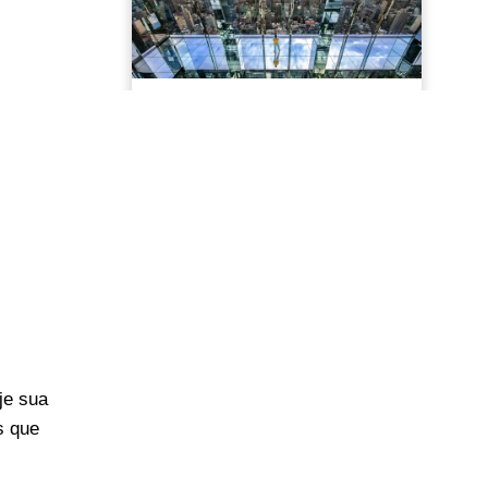
je sua
s que