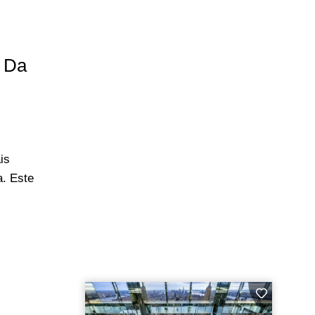
 Da
is
a. Este