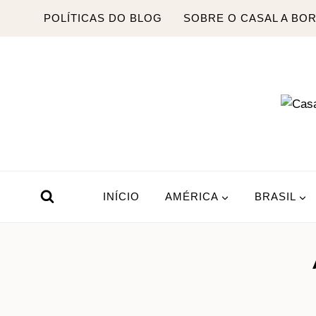
Pular
POLÍTICAS DO BLOG
SOBRE O CASAL A BO
para
o
Conteúdo
INÍCIO
AMÉRICA
BRASIL