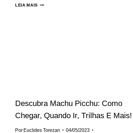
FERNANDO
LEIA MAIS
DE
NORONHA:
PARAÍSO
BRASILEIRO
QUE
PRECISA
CONHECER
Descubra Machu Picchu: Como
Chegar, Quando Ir, Trilhas E Mais!
Por
Euclides Torezan
04/05/2023