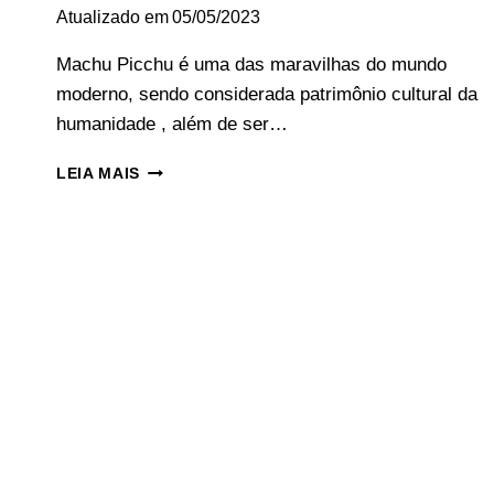
Atualizado em
05/05/2023
Machu Picchu é uma das maravilhas do mundo
moderno, sendo considerada patrimônio cultural da
humanidade , além de ser…
DESCUBRA
LEIA MAIS
MACHU
PICCHU:
COMO
CHEGAR,
QUANDO
IR,
TRILHAS
E
MAIS!