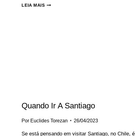
INGRESSOS
LEIA MAIS
DISNEY
E
UNIVERSAL
ORLANDO
‍2023:
COMO
COMPRAR
Quando Ir A Santiago
Por
Euclides Torezan
26/04/2023
Se está pensando em visitar Santiago, no Chile, é