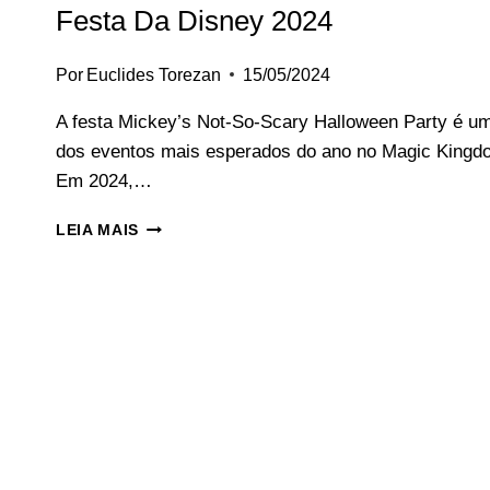
Festa Da Disney 2024
Por
Euclides Torezan
15/05/2024
A festa Mickey’s Not-So-Scary Halloween Party é u
dos eventos mais esperados do ano no Magic Kingd
Em 2024,…
MICKEY’S
LEIA MAIS
NOT-
SO-
SCARY
HALLOWEEN:
FESTA
DA
DISNEY
2024