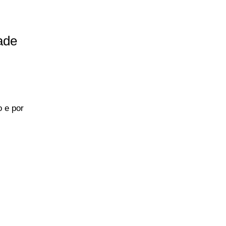
ade
 e por