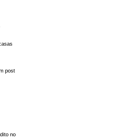
.
casas
um post
dito no