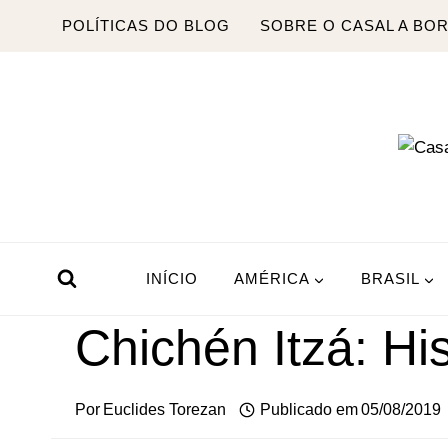
Pular
POLÍTICAS DO BLOG
SOBRE O CASAL A BO
para
o
Conteúdo
INÍCIO
AMÉRICA
BRASIL
Chichén Itzá: Hi
Por
Euclides Torezan
Publicado em
05/08/2019