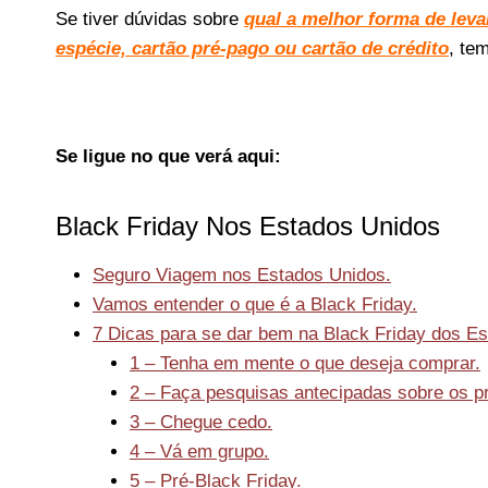
Se tiver dúvidas sobre
qual a melhor forma de leva
espécie, cartão pré-pago ou cartão de crédito
, te
Se ligue no que verá aqui:
Black Friday Nos Estados Unidos
Seguro Viagem nos Estados Unidos.
Vamos entender o que é a Black Friday.
7 Dicas para se dar bem na Black Friday dos E
1 – Tenha em mente o que deseja comprar.
2 – Faça pesquisas antecipadas sobre os p
3 – Chegue cedo.
4 – Vá em grupo.
5 – Pré-Black Friday.