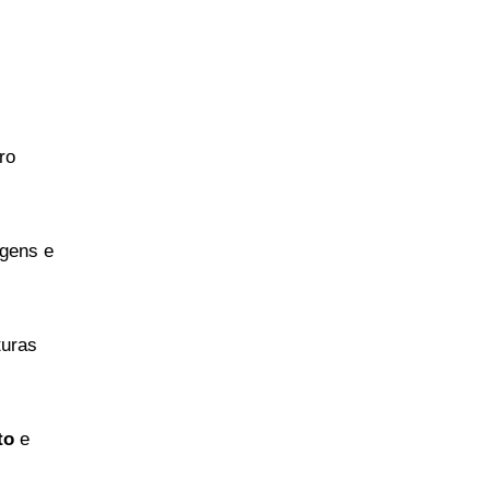
ro
agens e
turas
to
e