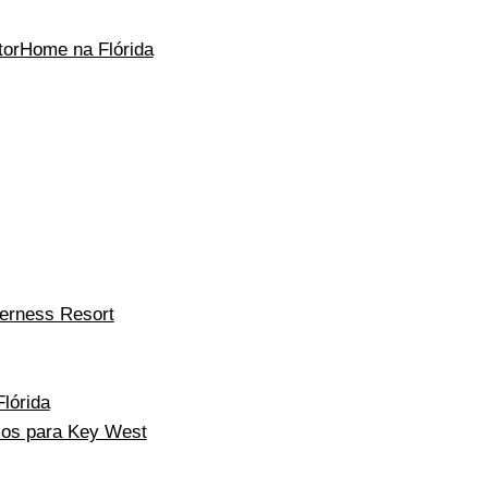
torHome na Flórida
derness Resort
lórida
mos para Key West