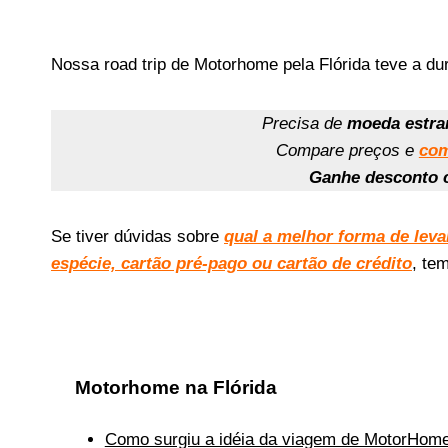
Nossa road trip de Motorhome pela Flórida teve a du
Precisa de
moeda estra
Compare preços e
c
om
Ganhe descont
Se tiver dúvidas sobre
qual a melhor forma de leva
espécie, cartão pré-pago ou cartão de crédito
, te
Motorhome na Flórida
Como surgiu a idéia da viagem de MotorHome