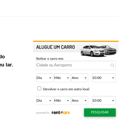
do
u lar.