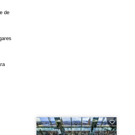
de de
gares
ara