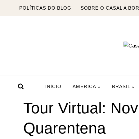
Pular
POLÍTICAS DO BLOG
SOBRE O CASAL A BO
para
o
Conteúdo
INÍCIO
AMÉRICA
BRASIL
Tour Virtual: No
Quarentena